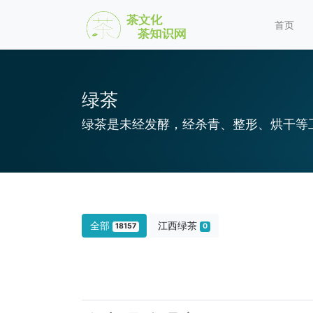
首页
绿茶
绿茶是未经发酵，经杀青、整形、烘干等
全部
江西绿茶
18157
0